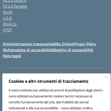
RE2.0 Docenti
RE2.0 Famiglie
M.I.M.
U.S.R.
INVALSI
PTOF
Amministrazione trasparente
Albo Online
Privacy Policy
Dichiarazione di accessibilità
Obiettivi di accessibilità
Note legali
Indirizzo:
Via Ugo Foscolo s.n.c. - 91015 Custonaci (TP)
Centralino:
Cookies e altri strumenti di tracciamento
09231872080
Email:
tpic80900q@istruzione.it
Posta elettronica certificata (PEC):
tpic80900q@pec.istruzione.it
Il nostro Istituto non utilizza strumenti di profilazione degli utenti -
Codice fiscale: 80006340816
sono utilizzati esclusivamente cookies tecnici necessari al
Codice meccanografico:
TPIC80900Q
corretto funzionamento del sito, alla fruibilità dei servizi
Codice unico di fatturazione (CUF): UF4ZXT
istituzionali e alla sua accessibilità – sono utilizzati, inoltre,