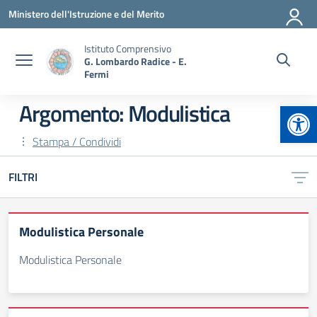
Vai ai contenuti
Vai al menu di navigazione
Vai al footer
Ministero dell'Istruzione e del Merito
Istituto Comprensivo
G. Lombardo Radice - E.
Fermi
Apr
Argomento: Modulistica
Stampa / Condividi
FILTRI
Modulistica Personale
Modulistica Personale