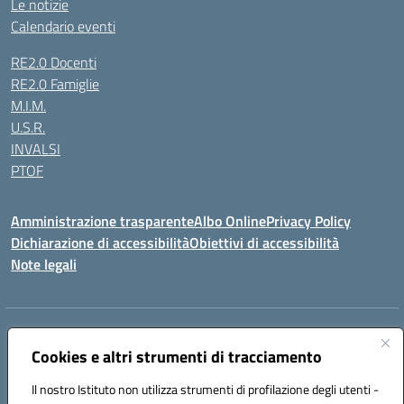
Le notizie
Calendario eventi
RE2.0 Docenti
RE2.0 Famiglie
M.I.M.
U.S.R.
INVALSI
PTOF
Amministrazione trasparente
Albo Online
Privacy Policy
Dichiarazione di accessibilità
Obiettivi di accessibilità
Note legali
Indirizzo:
Via Ugo Foscolo s.n.c. - 91015 Custonaci (TP)
Centralino:
Cookies e altri strumenti di tracciamento
09231872080
Email:
tpic80900q@istruzione.it
Posta elettronica certificata (PEC):
tpic80900q@pec.istruzione.it
Il nostro Istituto non utilizza strumenti di profilazione degli utenti -