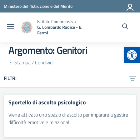
Vai ai contenuti
Vai al menu di navigazione
Vai al footer
Ministero dell'Istruzione e del Merito
Istituto Comprensivo
G. Lombardo Radice - E.
Fermi
Apr
Argomento: Genitori
Stampa / Condividi
FILTRI
Sportello di ascolto psicologico
Viene attivato uno spazio di ascolto per imparare a gestire
difficoltà emotive e relazionali.