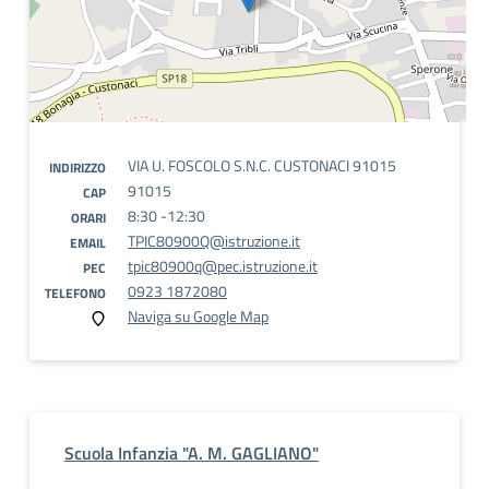
VIA U. FOSCOLO S.N.C. CUSTONACI 91015
INDIRIZZO
91015
CAP
8:30 -12:30
ORARI
TPIC80900Q@istruzione.it
EMAIL
tpic80900q@pec.istruzione.it
PEC
0923 1872080
TELEFONO
Naviga su Google Map
Scuola Infanzia "A. M. GAGLIANO"