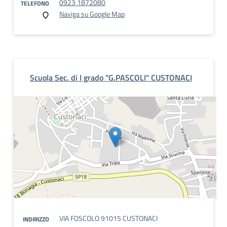
0923 1872080
TELEFONO
Naviga su Google Map
Scuola Sec. di I grado "G.PASCOLI" CUSTONACI
VIA FOSCOLO 91015 CUSTONACI
INDIRIZZO