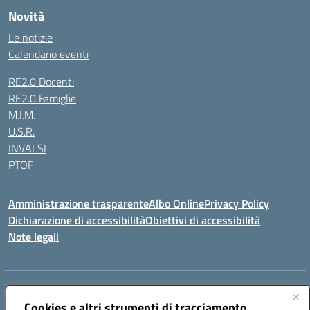
Novità
Le notizie
Calendario eventi
RE2.0 Docenti
RE2.0 Famiglie
M.I.M.
U.S.R.
INVALSI
PTOF
Amministrazione trasparente
Albo Online
Privacy Policy
Dichiarazione di accessibilità
Obiettivi di accessibilità
Note legali
Indirizzo:
Via Ugo Foscolo s.n.c. - 91015 Custonaci (TP)
Centralino:
Cookies e altri strumenti di tracciamento
09231872080
Email:
tpic80900q@istruzione.it