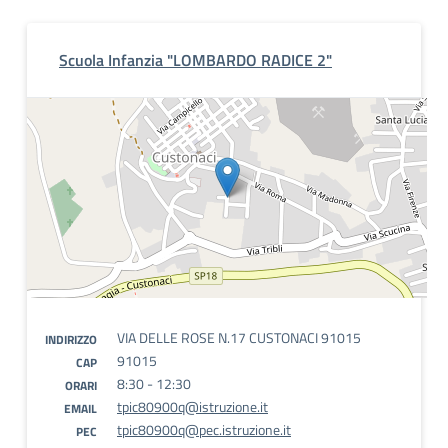
Scuola Infanzia "LOMBARDO RADICE 2"
VIA DELLE ROSE N.17 CUSTONACI 91015
INDIRIZZO
91015
CAP
8:30 - 12:30
ORARI
tpic80900q@istruzione.it
EMAIL
tpic80900q@pec.istruzione.it
PEC