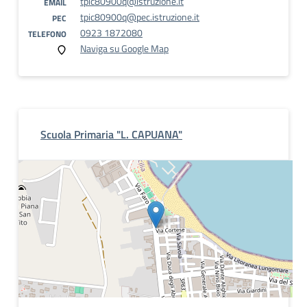
tpic80900q@istruzione.it
EMAIL
tpic80900q@pec.istruzione.it
PEC
0923 1872080
TELEFONO
Naviga su Google Map
Scuola Primaria "L. CAPUANA"