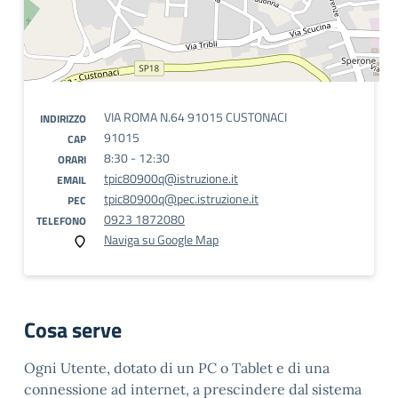
VIA ROMA N.64 91015 CUSTONACI
INDIRIZZO
91015
CAP
8:30 - 12:30
ORARI
tpic80900q@istruzione.it
EMAIL
tpic80900q@pec.istruzione.it
PEC
0923 1872080
TELEFONO
Naviga su Google Map
Cosa serve
Ogni Utente, dotato di un PC o Tablet e di una
connessione ad internet, a prescindere dal sistema