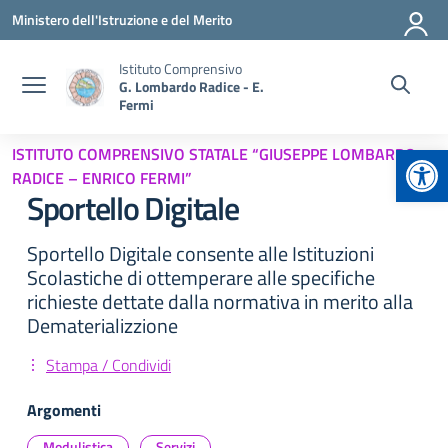
Vai ai contenuti
Vai al menu di navigazione
Vai al footer
Ministero dell'Istruzione e del Merito
Istituto Comprensivo
G. Lombardo Radice - E.
Fermi
Apr
ISTITUTO COMPRENSIVO STATALE “GIUSEPPE LOMBARDO
RADICE – ENRICO FERMI”
Sportello Digitale
Sportello Digitale consente alle Istituzioni
Scolastiche di ottemperare alle specifiche
richieste dettate dalla normativa in merito alla
Dematerializzione
Stampa / Condividi
Argomenti
Modulistica
Servizi