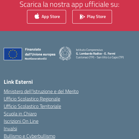
Scarica la nostra app ufficiale su:
App Store
Play Store
Istituto Comprensivo
G. Lombardo Radice - E. Fermi
Custonaci (TP) - San Vito Lo Capo (TP)
— Visita la pagina iniziale della scuola
Link Esterni
Ministero dell’Istruzione e del Merito
Ufficio Scolastico Regionale
Ufficio Scolastico Territoriale
Scuola in Chiaro
Iscrizioni On Line
Invalsi
Bullismo e Cyberbullismo