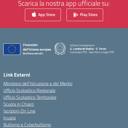
Scarica la nostra app ufficiale su:
App Store
Play Store
Istituto Comprensivo
G. Lombardo Radice - E. Fermi
Custonaci (TP) - San Vito Lo Capo (TP)
— Visita la pagina iniziale della scuola
Link Esterni
Ministero dell’Istruzione e del Merito
Ufficio Scolastico Regionale
Ufficio Scolastico Territoriale
Scuola in Chiaro
Iscrizioni On Line
Invalsi
Bullismo e Cyberbullismo