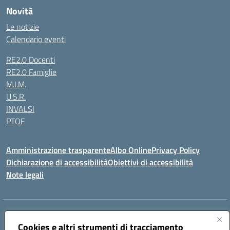
Novità
Le notizie
Calendario eventi
RE2.0 Docenti
RE2.0 Famiglie
M.I.M.
U.S.R.
INVALSI
PTOF
Amministrazione trasparente
Albo Online
Privacy Policy
Dichiarazione di accessibilità
Obiettivi di accessibilità
Note legali
Indirizzo:
Via Ugo Foscolo s.n.c. - 91015 Custonaci (TP)
Centralino:
Cookies e altri strumenti di tracciamento
09231872080
Email:
tpic80900q@istruzione.it