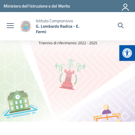
Vai ai contenuti
Vai al menu di navigazione
Vai al footer
Ministero dell'Istruzione e del Merito
Istituto Comprensivo
G. Lombardo Radice - E.
Fermi
Apr