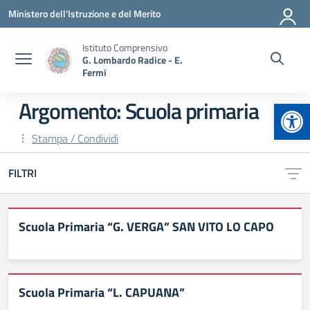
Vai ai contenuti
Vai al menu di navigazione
Vai al footer
Ministero dell'Istruzione e del Merito
Istituto Comprensivo
G. Lombardo Radice - E.
Fermi
Apr
Argomento: Scuola primaria
Stampa / Condividi
FILTRI
Scuola Primaria “G. VERGA” SAN VITO LO CAPO
Scuola Primaria “L. CAPUANA”