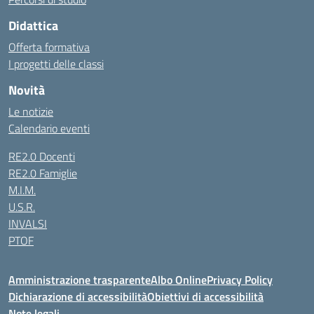
Didattica
Offerta formativa
I progetti delle classi
Novità
Le notizie
Calendario eventi
RE2.0 Docenti
RE2.0 Famiglie
M.I.M.
U.S.R.
INVALSI
PTOF
Amministrazione trasparente
Albo Online
Privacy Policy
Dichiarazione di accessibilità
Obiettivi di accessibilità
Note legali