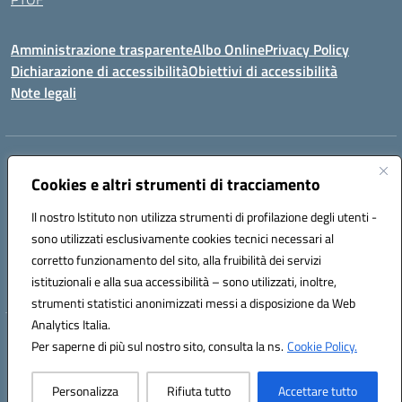
Amministrazione trasparente
Albo Online
Privacy Policy
Dichiarazione di accessibilità
Obiettivi di accessibilità
Note legali
Indirizzo:
Via Ugo Foscolo s.n.c. - 91015 Custonaci (TP)
Centralino:
Cookies e altri strumenti di tracciamento
09231872080
Email:
tpic80900q@istruzione.it
Posta elettronica certificata (PEC):
tpic80900q@pec.istruzione.it
Il nostro Istituto non utilizza strumenti di profilazione degli utenti -
Codice fiscale: 80006340816
sono utilizzati esclusivamente cookies tecnici necessari al
Codice meccanografico:
TPIC80900Q
corretto funzionamento del sito, alla fruibilità dei servizi
Codice unico di fatturazione (CUF): UF4ZXT
istituzionali e alla sua accessibilità – sono utilizzati, inoltre,
strumenti statistici anonimizzati messi a disposizione da Web
Analytics Italia.
Hosting & Powered by 3D Solution S.r.l.
Per saperne di più sul nostro sito, consulta la ns.
Cookie Policy.
Concept & Design by Designers Italia
Personalizza
Rifiuta tutto
Accettare tutto