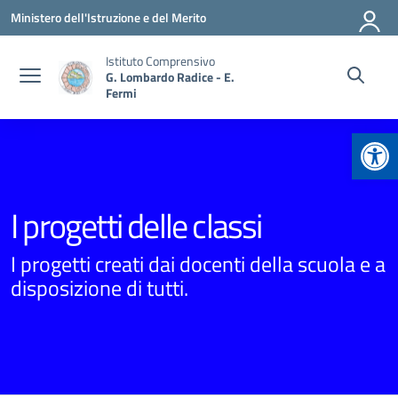
Vai ai contenuti
Vai al menu di navigazione
Vai al footer
Ministero dell'Istruzione e del Merito
Istituto Comprensivo
G. Lombardo Radice - E.
Fermi
Apr
I progetti delle classi
I progetti creati dai docenti della scuola e a
disposizione di tutti.