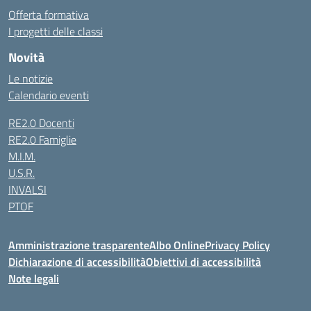
Offerta formativa
I progetti delle classi
Novità
Le notizie
Calendario eventi
RE2.0 Docenti
RE2.0 Famiglie
M.I.M.
U.S.R.
INVALSI
PTOF
Amministrazione trasparente
Albo Online
Privacy Policy
Dichiarazione di accessibilità
Obiettivi di accessibilità
Note legali