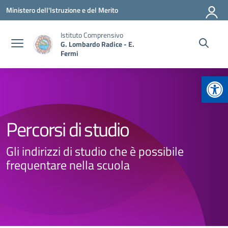
Vai ai contenuti
Vai al menu di navigazione
Vai al footer
Ministero dell'Istruzione e del Merito
Istituto Comprensivo
G. Lombardo Radice - E.
Fermi
Apr
Percorsi di studio
Gli indirizzi di studio che è possibile
frequentare nella scuola