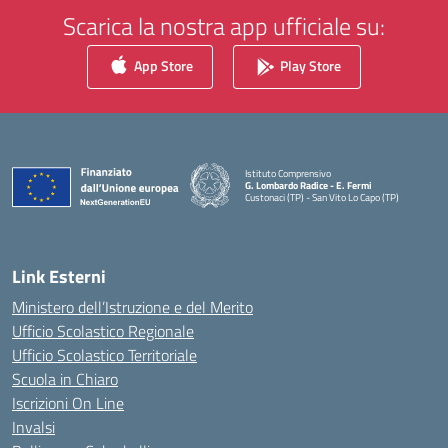
Scarica la nostra app ufficiale su:
App Store
Play Store
Istituto Comprensivo
G. Lombardo Radice - E. Fermi
Custonaci (TP) - San Vito Lo Capo (TP)
— Visita la pagina iniziale della scuola
Link Esterni
Ministero dell’Istruzione e del Merito
Ufficio Scolastico Regionale
Ufficio Scolastico Territoriale
Scuola in Chiaro
Iscrizioni On Line
Invalsi