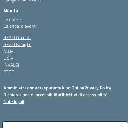
Novità
Le notizie
Calendario eventi
RE2.0 Docenti
RE2.0 Famiglie
M.I.M.
U.S.R.
INVALSI
PTOF
Amministrazione trasparente
Albo Online
Privacy Policy
Dichiarazione di accessibilità
Obiettivi di accessibilità
Note legali
Indirizzo:
Via Ugo Foscolo s.n.c. - 91015 Custonaci (TP)