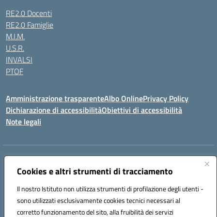
RE2.0 Docenti
RE2.0 Famiglie
M.I.M.
U.S.R.
INVALSI
PTOF
Amministrazione trasparente
Albo Online
Privacy Policy
Dichiarazione di accessibilità
Obiettivi di accessibilità
Note legali
Indirizzo:
Via Ugo Foscolo s.n.c. - 91015 Custonaci (TP)
Centralino:
Cookies e altri strumenti di tracciamento
09231872080
Email:
tpic80900q@istruzione.it
Posta elettronica certificata (PEC):
tpic80900q@pec.istruzione.it
Il nostro Istituto non utilizza strumenti di profilazione degli utenti -
Codice fiscale: 80006340816
sono utilizzati esclusivamente cookies tecnici necessari al
Codice meccanografico:
TPIC80900Q
corretto funzionamento del sito, alla fruibilità dei servizi