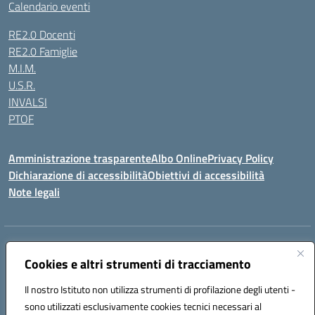
Calendario eventi
RE2.0 Docenti
RE2.0 Famiglie
M.I.M.
U.S.R.
INVALSI
PTOF
Amministrazione trasparente
Albo Online
Privacy Policy
Dichiarazione di accessibilità
Obiettivi di accessibilità
Note legali
Indirizzo:
Via Ugo Foscolo s.n.c. - 91015 Custonaci (TP)
Centralino:
Cookies e altri strumenti di tracciamento
09231872080
Email:
tpic80900q@istruzione.it
Posta elettronica certificata (PEC):
tpic80900q@pec.istruzione.it
Il nostro Istituto non utilizza strumenti di profilazione degli utenti -
Codice fiscale: 80006340816
sono utilizzati esclusivamente cookies tecnici necessari al