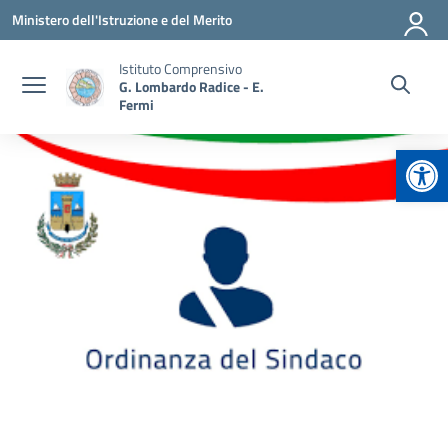
Vai ai contenuti
Vai al menu di navigazione
Vai al footer
Ministero dell'Istruzione e del Merito
Istituto Comprensivo
G. Lombardo Radice - E.
Fermi
Apr