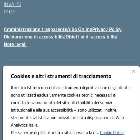
INVALSI
PTOF
Amministrazione trasparente
Albo Online
Privacy Policy
Dichiarazione di accessibilità
Obiettivi di accessibilità
Note legali
Indirizzo:
Via Ugo Foscolo s.n.c. - 91015 Custonaci (TP)
Centralino:
Cookies e altri strumenti di tracciamento
09231872080
Email:
tpic80900q@istruzione.it
Posta elettronica certificata (PEC):
tpic80900q@pec.istruzione.it
Il nostro Istituto non utilizza strumenti di profilazione degli utenti -
Codice fiscale: 80006340816
sono utilizzati esclusivamente cookies tecnici necessari al
Codice meccanografico:
TPIC80900Q
corretto funzionamento del sito, alla fruibilità dei servizi
Codice unico di fatturazione (CUF): UF4ZXT
istituzionali e alla sua accessibilità – sono utilizzati, inoltre,
strumenti statistici anonimizzati messi a disposizione da Web
Analytics Italia.
Hosting & Powered by 3D Solution S.r.l.
Per saperne di più sul nostro sito, consulta la ns.
Cookie Policy.
Concept & Design by Designers Italia