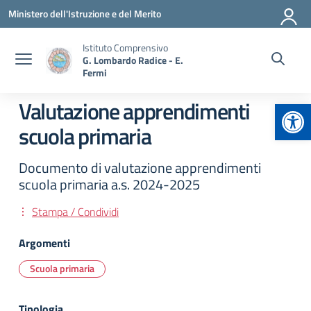
Vai ai contenuti
Vai al menu di navigazione
Vai al footer
Ministero dell'Istruzione e del Merito
Istituto Comprensivo
G. Lombardo Radice - E.
Fermi
Apr
Valutazione apprendimenti
scuola primaria
Documento di valutazione apprendimenti
scuola primaria a.s. 2024-2025
Stampa / Condividi
Argomenti
Scuola primaria
Tipologia