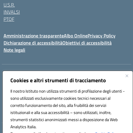
U.S.R.
INVALSI
PTOF
Amministrazione trasparente
Albo Online
Privacy Policy
Dichiarazione di accessibilità
Obiettivi di accessibilità
Note legali
Indirizzo:
Via Ugo Foscolo s.n.c. - 91015 Custonaci (TP)
Centralino:
Cookies e altri strumenti di tracciamento
09231872080
Email:
tpic80900q@istruzione.it
Posta elettronica certificata (PEC):
tpic80900q@pec.istruzione.it
Il nostro Istituto non utilizza strumenti di profilazione degli utenti -
Codice fiscale: 80006340816
sono utilizzati esclusivamente cookies tecnici necessari al
Codice meccanografico:
TPIC80900Q
corretto funzionamento del sito, alla fruibilità dei servizi
Codice unico di fatturazione (CUF): UF4ZXT
istituzionali e alla sua accessibilità – sono utilizzati, inoltre,
strumenti statistici anonimizzati messi a disposizione da Web
Analytics Italia.
Hosting & Powered by 3D Solution S.r.l.