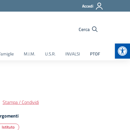
Accedi
Cerca
Apr
Famiglie
M.I.M.
U.S.R.
INVALSI
PTOF
Stampa / Condividi
rgomenti
Istituto