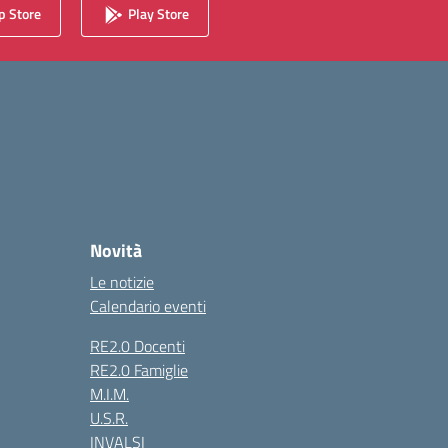
 Store
Play Store
Novità
Le notizie
Calendario eventi
RE2.0 Docenti
RE2.0 Famiglie
M.I.M.
U.S.R.
INVALSI