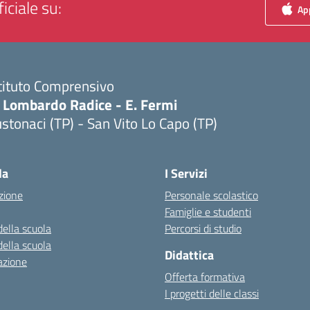
iciale su:
App
tituto Comprensivo
. Lombardo Radice - E. Fermi
stonaci (TP) - San Vito Lo Capo (TP)
Visita la pagina iniziale della scuola
la
I Servizi
zione
Personale scolastico
Famiglie e studenti
della scuola
Percorsi di studio
della scuola
Didattica
azione
Offerta formativa
I progetti delle classi