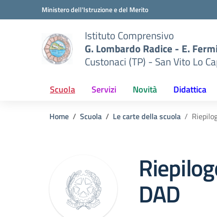
Vai ai contenuti
Vai al menu di navigazione
Vai al footer
Ministero dell'Istruzione e del Merito
Istituto Comprensivo
G. Lombardo Radice - E. Ferm
Custonaci (TP) - San Vito Lo Ca
Scuola
Servizi
Novità
Didattica
Home
Scuola
Le carte della scuola
Riepilo
Riepilog
DAD