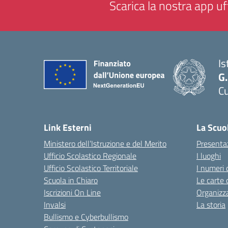
Scarica la nostra app uff
Is
G
Cu
— 
Link Esterni
La Scuo
Ministero dell’Istruzione e del Merito
Presenta
Ufficio Scolastico Regionale
I luoghi
Ufficio Scolastico Territoriale
I numeri 
Scuola in Chiaro
Le carte 
Iscrizioni On Line
Organizz
Invalsi
La storia
Bullismo e Cyberbullismo