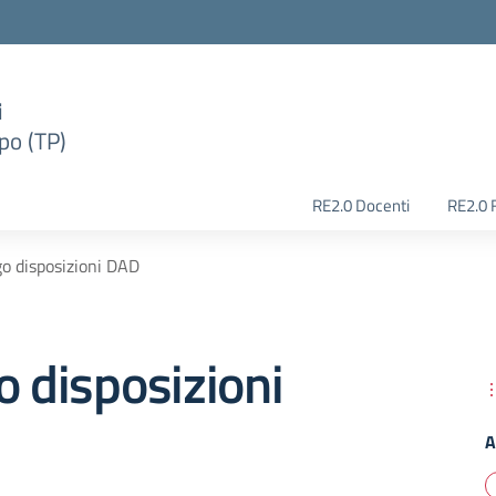
i
po (TP)
RE2.0 Docenti
RE2.0 
go disposizioni DAD
o disposizioni
A