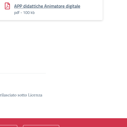
APP didattiche Animatore digitale
pdf - 100 kb
rilasciato sotto Licenza