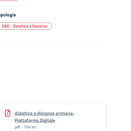
ipologia
DAD - Didattica a Distanza
didattica a distanza primaria-
Piattaforma Digitale
pdf - 704 kb