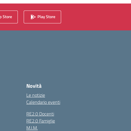
 Store
Play Store
Novità
Le notizie
Calendario eventi
RE2.0 Docenti
RE2.0 Famiglie
M.I.M.