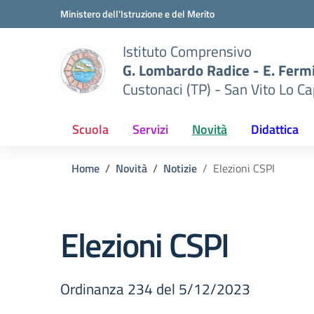
Vai ai contenuti
Vai al menu di navigazione
Vai al footer
Ministero dell'Istruzione e del Merito
Istituto Comprensivo
G. Lombardo Radice - E. Ferm
Custonaci (TP) - San Vito Lo Ca
Scuola
Servizi
Novità
Didattica
Home
Novità
Notizie
Elezioni CSPI
Elezioni CSPI
Ordinanza 234 del 5/12/2023