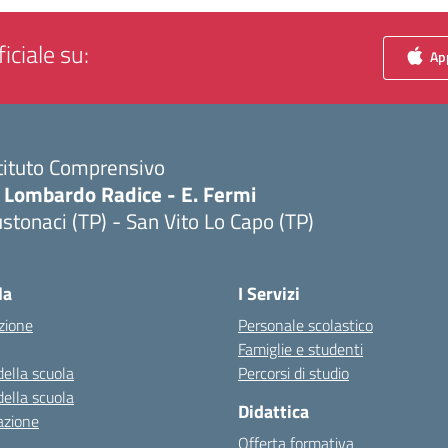
iciale su:
App
tituto Comprensivo
. Lombardo Radice - E. Fermi
stonaci (TP) - San Vito Lo Capo (TP)
Visita la pagina iniziale della scuola
la
I Servizi
zione
Personale scolastico
Famiglie e studenti
della scuola
Percorsi di studio
della scuola
Didattica
azione
Offerta formativa