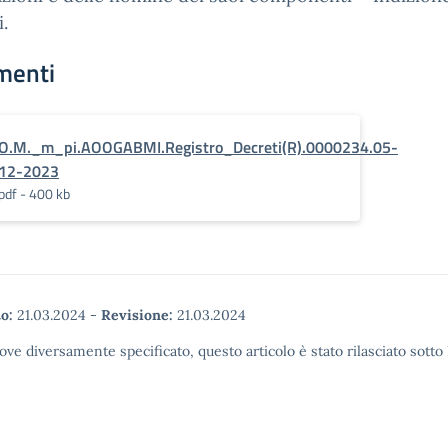
i.
menti
O.M._m_pi.AOOGABMI.Registro_Decreti(R).0000234.05-
12-2023
pdf - 400 kb
o:
21.03.2024
-
Revisione:
21.03.2024
ove diversamente specificato, questo articolo è stato rilasciato sott