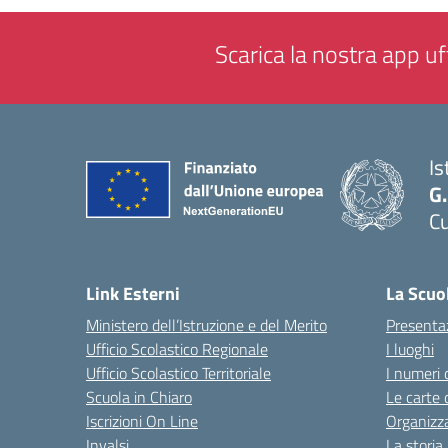
Scarica la nostra app uff
Is
G
Cu
— 
Link Esterni
La Scuo
Ministero dell’Istruzione e del Merito
Presenta
Ufficio Scolastico Regionale
I luoghi
Ufficio Scolastico Territoriale
I numeri 
Scuola in Chiaro
Le carte 
Iscrizioni On Line
Organizz
Invalsi
La storia