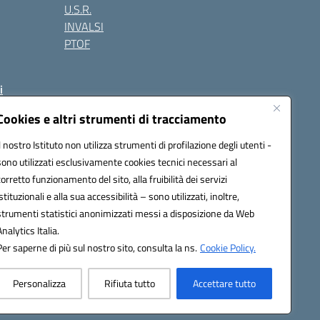
U.S.R.
INVALSI
PTOF
i
Cookies e altri strumenti di tracciamento
Il nostro Istituto non utilizza strumenti di profilazione degli utenti -
80900q@pec.istruzione.it
sono utilizzati esclusivamente cookies tecnici necessari al
corretto funzionamento del sito, alla fruibilità dei servizi
istituzionali e alla sua accessibilità – sono utilizzati, inoltre,
strumenti statistici anonimizzati messi a disposizione da Web
Analytics Italia.
Per saperne di più sul nostro sito, consulta la ns.
Cookie Policy.
Personalizza
Rifiuta tutto
Accettare tutto