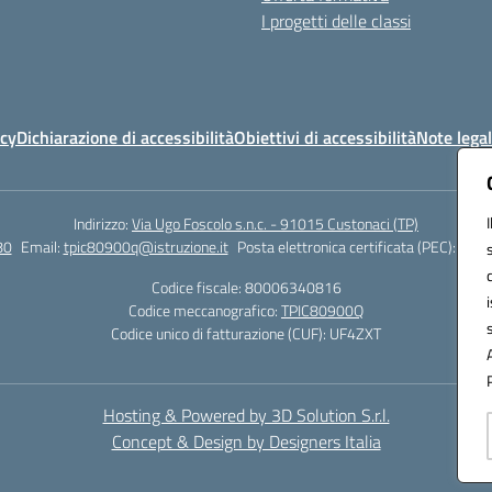
I progetti delle classi
icy
Dichiarazione di accessibilità
Obiettivi di accessibilità
Note legal
Indirizzo:
Via Ugo Foscolo s.n.c. - 91015 Custonaci (TP)
80
Email:
tpic80900q@istruzione.it
Posta elettronica certificata (PEC):
tpic
Codice fiscale: 80006340816
Codice meccanografico:
TPIC80900Q
Codice unico di fatturazione (CUF): UF4ZXT
Hosting & Powered by 3D Solution S.r.l.
Concept & Design by Designers Italia