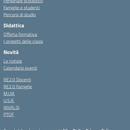
Personale scolastico
Famiglie e studenti
Percorsi di studio
Didattica
Offerta formativa
I progetti delle classi
Novità
Le notizie
Calendario eventi
RE2.0 Docenti
RE2.0 Famiglie
M.I.M.
U.S.R.
INVALSI
PTOF