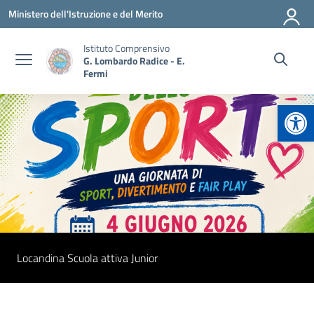
Vai ai contenuti
Vai al menu di navigazione
Vai al footer
Ministero dell'Istruzione e del Merito
Istituto Comprensivo
G. Lombardo Radice - E.
Fermi
Apr
Locandina Scuola attiva Junior