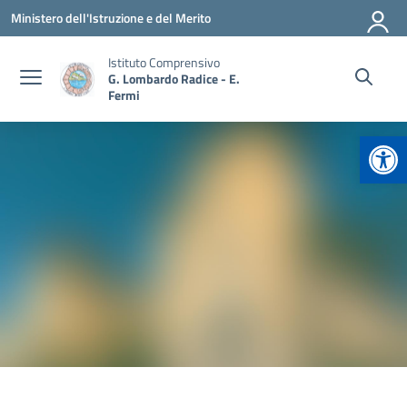
Vai ai contenuti
Vai al menu di navigazione
Vai al footer
Ministero dell'Istruzione e del Merito
Istituto Comprensivo
G. Lombardo Radice - E.
Fermi
Apr