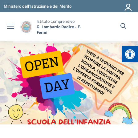
Vai ai contenuti
Vai al menu di navigazione
Vai al footer
Ministero dell'Istruzione e del Merito
Istituto Comprensivo
G. Lombardo Radice - E.
Fermi
Apr