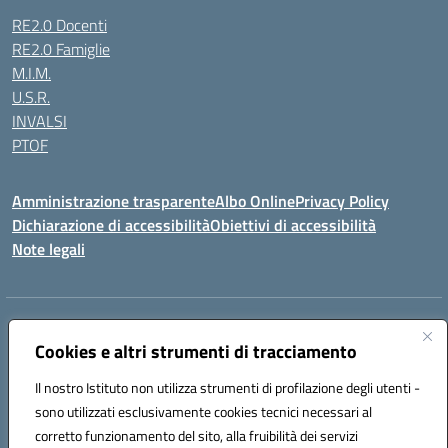
RE2.0 Docenti
RE2.0 Famiglie
M.I.M.
U.S.R.
INVALSI
PTOF
Amministrazione trasparente
Albo Online
Privacy Policy
Dichiarazione di accessibilità
Obiettivi di accessibilità
Note legali
Indirizzo:
Via Ugo Foscolo s.n.c. - 91015 Custonaci (TP)
Centralino:
Cookies e altri strumenti di tracciamento
09231872080
Email:
tpic80900q@istruzione.it
Posta elettronica certificata (PEC):
tpic80900q@pec.istruzione.it
Il nostro Istituto non utilizza strumenti di profilazione degli utenti -
Codice fiscale: 80006340816
sono utilizzati esclusivamente cookies tecnici necessari al
Codice meccanografico:
TPIC80900Q
corretto funzionamento del sito, alla fruibilità dei servizi