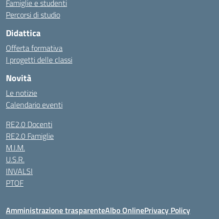
Famiglie e studenti
Percorsi di studio
Didattica
Offerta formativa
I progetti delle classi
Novità
Le notizie
Calendario eventi
RE2.0 Docenti
RE2.0 Famiglie
M.I.M.
U.S.R.
INVALSI
PTOF
Amministrazione trasparente
Albo Online
Privacy Policy