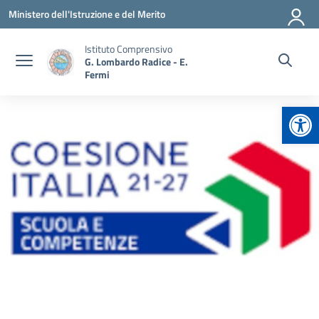
Vai ai contenuti
Vai al menu di navigazione
Vai al footer
Ministero dell'Istruzione e del Merito
Istituto Comprensivo
G. Lombardo Radice - E.
Fermi
Apr