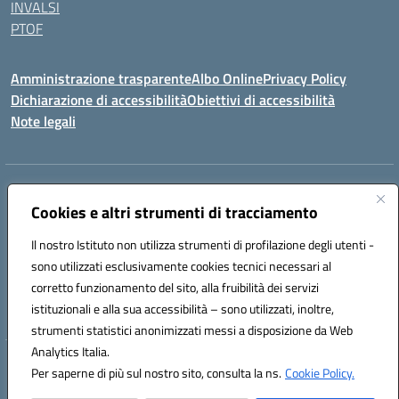
INVALSI
PTOF
Amministrazione trasparente
Albo Online
Privacy Policy
Dichiarazione di accessibilità
Obiettivi di accessibilità
Note legali
Indirizzo:
Via Ugo Foscolo s.n.c. - 91015 Custonaci (TP)
Centralino:
Cookies e altri strumenti di tracciamento
09231872080
Email:
tpic80900q@istruzione.it
Posta elettronica certificata (PEC):
tpic80900q@pec.istruzione.it
Il nostro Istituto non utilizza strumenti di profilazione degli utenti -
Codice fiscale: 80006340816
sono utilizzati esclusivamente cookies tecnici necessari al
Codice meccanografico:
TPIC80900Q
corretto funzionamento del sito, alla fruibilità dei servizi
Codice unico di fatturazione (CUF): UF4ZXT
istituzionali e alla sua accessibilità – sono utilizzati, inoltre,
strumenti statistici anonimizzati messi a disposizione da Web
Analytics Italia.
Hosting & Powered by 3D Solution S.r.l.
Per saperne di più sul nostro sito, consulta la ns.
Cookie Policy.
Concept & Design by Designers Italia