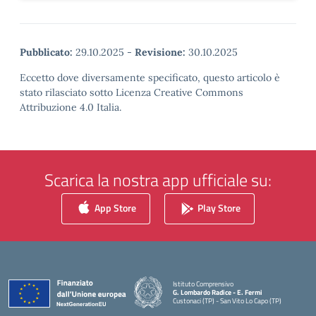
Pubblicato:
29.10.2025
-
Revisione:
30.10.2025
Eccetto dove diversamente specificato, questo articolo è
stato rilasciato sotto Licenza Creative Commons
Attribuzione 4.0 Italia.
Scarica la nostra app ufficiale su:
App Store
Play Store
Istituto Comprensivo
G. Lombardo Radice - E. Fermi
Custonaci (TP) - San Vito Lo Capo (TP)
— Visita la pagina iniziale della scuola