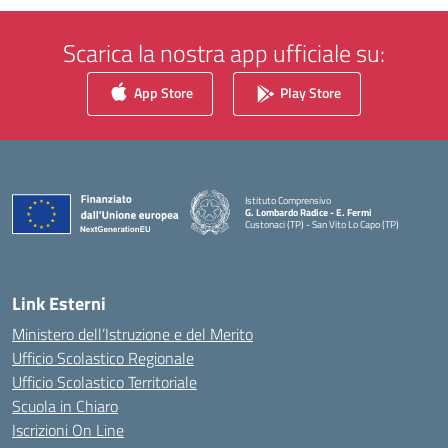
Scarica la nostra app ufficiale su:
App Store
Play Store
Istituto Comprensivo
G. Lombardo Radice - E. Fermi
Custonaci (TP) - San Vito Lo Capo (TP)
— Visita la pagina iniziale della scuola
Link Esterni
Ministero dell’Istruzione e del Merito
Ufficio Scolastico Regionale
Ufficio Scolastico Territoriale
Scuola in Chiaro
Iscrizioni On Line