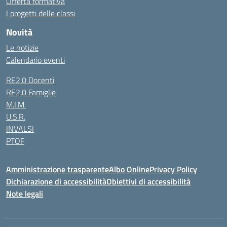
Offerta formativa
I progetti delle classi
Novità
Le notizie
Calendario eventi
RE2.0 Docenti
RE2.0 Famiglie
M.I.M.
U.S.R.
INVALSI
PTOF
Amministrazione trasparente
Albo Online
Privacy Policy
Dichiarazione di accessibilità
Obiettivi di accessibilità
Note legali