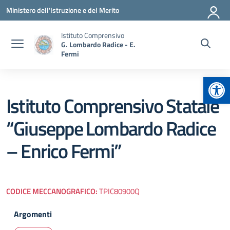
Vai ai contenuti
Vai al menu di navigazione
Vai al footer
Ministero dell'Istruzione e del Merito
Istituto Comprensivo
G. Lombardo Radice - E.
Fermi
Apr
Istituto Comprensivo Statale
“Giuseppe Lombardo Radice
– Enrico Fermi”
CODICE MECCANOGRAFICO:
TPIC80900Q
Argomenti