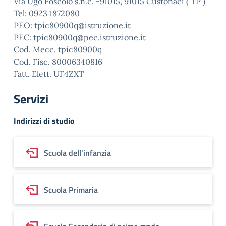
Via Ugo Foscolo s.n.c. -91015, 91015 Custonaci ( TP )
Tel: 0923 1872080
PEO: tpic80900q@istruzione.it
PEC: tpic80900q@pec.istruzione.it
Cod. Mecc. tpic80900q
Cod. Fisc. 80006340816
Fatt. Elett. UF4ZXT
Servizi
Indirizzi di studio
Scuola dell'infanzia
Scuola Primaria