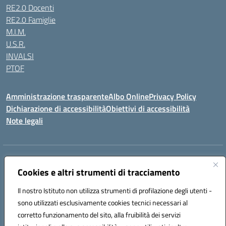
RE2.0 Docenti
RE2.0 Famiglie
M.I.M.
U.S.R.
INVALSI
PTOF
Amministrazione trasparente
Albo Online
Privacy Policy
Dichiarazione di accessibilità
Obiettivi di accessibilità
Note legali
Indirizzo:
Via Ugo Foscolo s.n.c. - 91015 Custonaci (TP)
Centralino:
Cookies e altri strumenti di tracciamento
09231872080
Email:
tpic80900q@istruzione.it
Posta elettronica certificata (PEC):
tpic80900q@pec.istruzione.it
Il nostro Istituto non utilizza strumenti di profilazione degli utenti -
Codice fiscale: 80006340816
sono utilizzati esclusivamente cookies tecnici necessari al
Codice meccanografico:
TPIC80900Q
corretto funzionamento del sito, alla fruibilità dei servizi
Codice unico di fatturazione (CUF): UF4ZXT