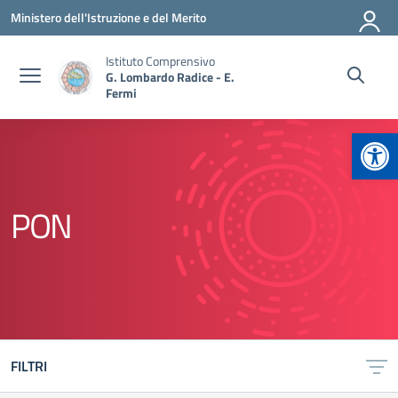
Vai ai contenuti
Vai al menu di navigazione
Vai al footer
Ministero dell'Istruzione e del Merito
Istituto Comprensivo
G. Lombardo Radice - E.
Fermi
Apr
PON
FILTRI