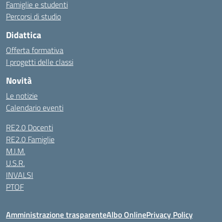
Famiglie e studenti
Percorsi di studio
Didattica
Offerta formativa
I progetti delle classi
Novità
Le notizie
Calendario eventi
RE2.0 Docenti
RE2.0 Famiglie
M.I.M.
U.S.R.
INVALSI
PTOF
Amministrazione trasparente
Albo Online
Privacy Policy