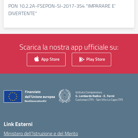
PON 10.2.2A-FSEPON-SI-2017-354 "IMPARARE E'
DIVERTENTE"
Scarica la nostra app ufficiale su:
App Store
Play Store
Istituto Comprensivo
G. Lombardo Radice - E. Fermi
Custonaci (TP) - San Vito Lo Capo (TP)
— Visita la pagina iniziale della scuola
Link Esterni
Ministero dell’Istruzione e del Merito