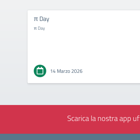
π Day
π Day
14 Marzo 2026
Scarica la nostra app uff