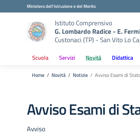
Vai ai contenuti
Vai al menu di navigazione
Vai al footer
Ministero dell'Istruzione e del Merito
Istituto Comprensivo
G. Lombardo Radice - E. Ferm
Custonaci (TP) - San Vito Lo Ca
Scuola
Servizi
Novità
Didattica
Home
Novità
Notizie
Avviso Esami di Stat
Avviso Esami di St
Avviso