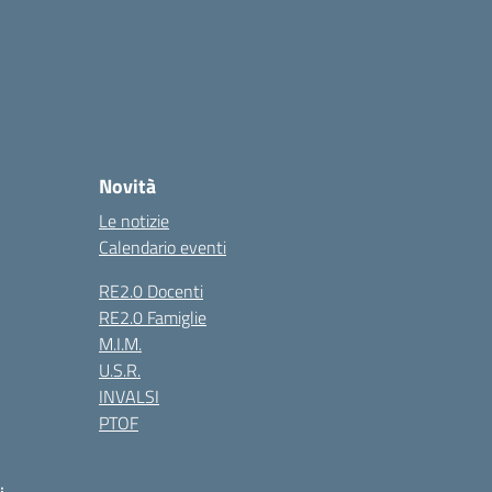
Novità
Le notizie
Calendario eventi
RE2.0 Docenti
RE2.0 Famiglie
M.I.M.
U.S.R.
INVALSI
PTOF