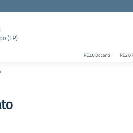
i
po (TP)
RE2.0 Docenti
RE2.0 
o
ato