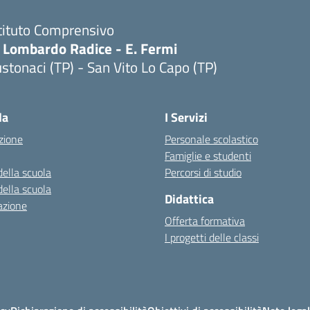
tituto Comprensivo
. Lombardo Radice - E. Fermi
stonaci (TP) - San Vito Lo Capo (TP)
Visita la pagina iniziale della scuola
la
I Servizi
zione
Personale scolastico
Famiglie e studenti
della scuola
Percorsi di studio
della scuola
Didattica
azione
Offerta formativa
I progetti delle classi