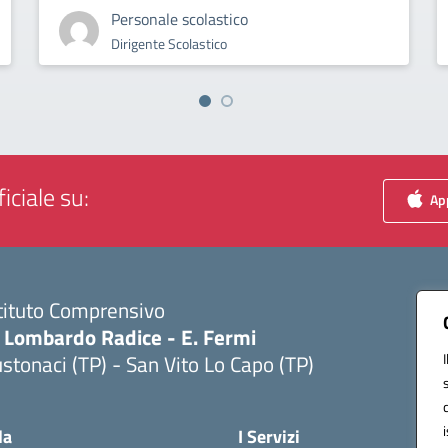
Personale scolastico
Dirigente Scolastico
iciale su:
App
tituto Comprensivo
. Lombardo Radice - E. Fermi
stonaci (TP) - San Vito Lo Capo (TP)
Visita la pagina iniziale della scuola
la
I Servizi