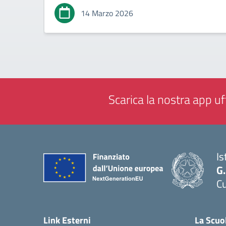
14 Marzo 2026
Scarica la nostra app uff
Is
G
Cu
— 
Link Esterni
La Scuo