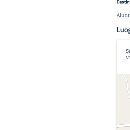
Destin
Alunni
Luo
S
V