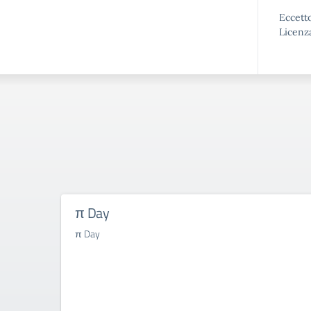
Eccetto
Licenz
π Day
π Day