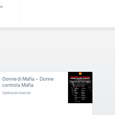
to
Donne di Mafia – Donne
Sport
controla Mafia
psic
Spettacolo teatrale
Viene a
imparar
relazio