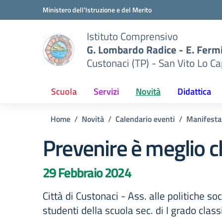
Vai ai contenuti
Vai al menu di navigazione
Vai al footer
Ministero dell'Istruzione e del Merito
Istituto Comprensivo
G. Lombardo Radice - E. Ferm
Custonaci (TP) - San Vito Lo Ca
Scuola
Servizi
Novità
Didattica
Home
Novità
Calendario eventi
Manifesta
Prevenire è meglio c
29 Febbraio 2024
Città di Custonaci - Ass. alle politiche soc
studenti della scuola sec. di I grado classi 