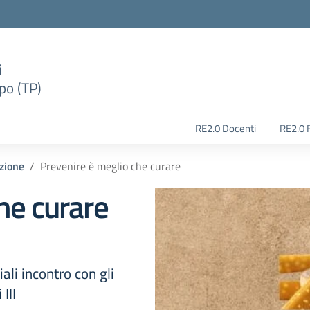
i
po (TP)
RE2.0 Docenti
RE2.0 
zione
Prevenire è meglio che curare
he curare
iali incontro con gli
III