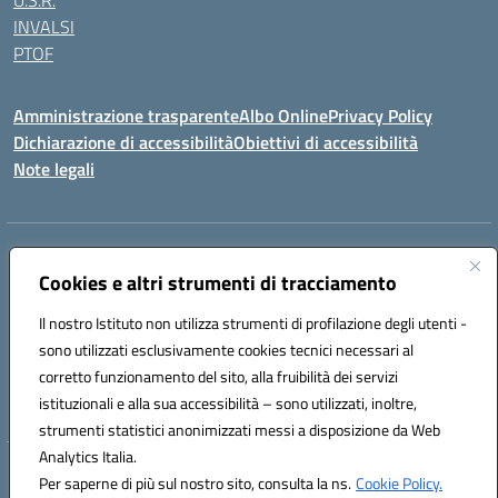
U.S.R.
INVALSI
PTOF
Amministrazione trasparente
Albo Online
Privacy Policy
Dichiarazione di accessibilità
Obiettivi di accessibilità
Note legali
Indirizzo:
Via Ugo Foscolo s.n.c. - 91015 Custonaci (TP)
Centralino:
Cookies e altri strumenti di tracciamento
09231872080
Email:
tpic80900q@istruzione.it
Posta elettronica certificata (PEC):
tpic80900q@pec.istruzione.it
Il nostro Istituto non utilizza strumenti di profilazione degli utenti -
Codice fiscale: 80006340816
sono utilizzati esclusivamente cookies tecnici necessari al
Codice meccanografico:
TPIC80900Q
corretto funzionamento del sito, alla fruibilità dei servizi
Codice unico di fatturazione (CUF): UF4ZXT
istituzionali e alla sua accessibilità – sono utilizzati, inoltre,
strumenti statistici anonimizzati messi a disposizione da Web
Analytics Italia.
Hosting & Powered by 3D Solution S.r.l.
Per saperne di più sul nostro sito, consulta la ns.
Cookie Policy.