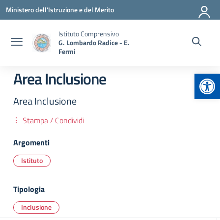
Vai ai contenuti
Vai al menu di navigazione
Vai al footer
Ministero dell'Istruzione e del Merito
Istituto Comprensivo
G. Lombardo Radice - E.
Fermi
Apr
Area Inclusione
Area Inclusione
Stampa / Condividi
Argomenti
Istituto
Tipologia
Inclusione