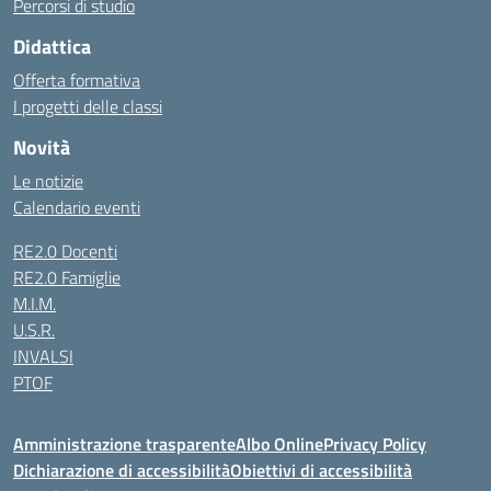
Percorsi di studio
Didattica
Offerta formativa
I progetti delle classi
Novità
Le notizie
Calendario eventi
RE2.0 Docenti
RE2.0 Famiglie
M.I.M.
U.S.R.
INVALSI
PTOF
Amministrazione trasparente
Albo Online
Privacy Policy
Dichiarazione di accessibilità
Obiettivi di accessibilità