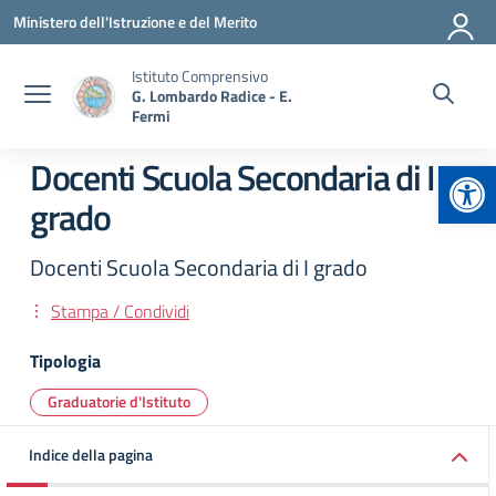
Vai ai contenuti
Vai al menu di navigazione
Vai al footer
Ministero dell'Istruzione e del Merito
Istituto Comprensivo
G. Lombardo Radice - E.
Fermi
Apr
Docenti Scuola Secondaria di I
grado
Docenti Scuola Secondaria di I grado
Stampa / Condividi
Tipologia
Graduatorie d'Istituto
Indice della pagina