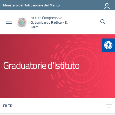
Vai ai contenuti
Vai al menu di navigazione
Vai al footer
Ministero dell'Istruzione e del Merito
Istituto Comprensivo
G. Lombardo Radice - E.
Fermi
Apr
Graduatorie d'Istituto
FILTRI