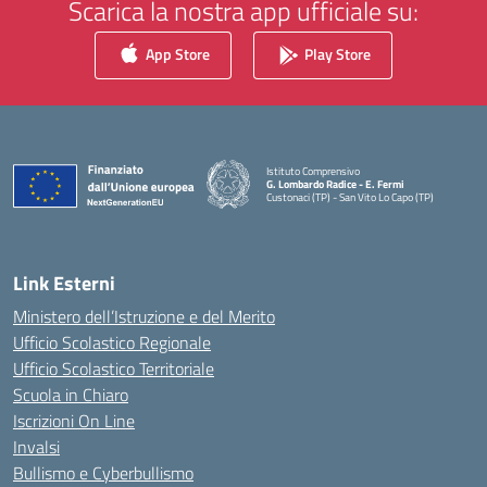
Scarica la nostra app ufficiale su:
App Store
Play Store
Istituto Comprensivo
G. Lombardo Radice - E. Fermi
Custonaci (TP) - San Vito Lo Capo (TP)
— Visita la pagina iniziale della scuola
Link Esterni
Ministero dell’Istruzione e del Merito
Ufficio Scolastico Regionale
Ufficio Scolastico Territoriale
Scuola in Chiaro
Iscrizioni On Line
Invalsi
Bullismo e Cyberbullismo