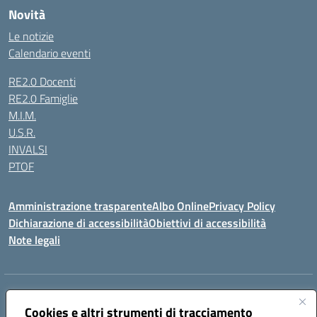
Novità
Le notizie
Calendario eventi
RE2.0 Docenti
RE2.0 Famiglie
M.I.M.
U.S.R.
INVALSI
PTOF
Amministrazione trasparente
Albo Online
Privacy Policy
Dichiarazione di accessibilità
Obiettivi di accessibilità
Note legali
Indirizzo:
Via Ugo Foscolo s.n.c. - 91015 Custonaci (TP)
Centralino:
Cookies e altri strumenti di tracciamento
09231872080
Email:
tpic80900q@istruzione.it