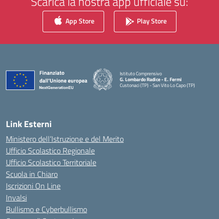
Scarica la nostra app ufficiale su:
App Store
Play Store
Istituto Comprensivo
G. Lombardo Radice - E. Fermi
Custonaci (TP) - San Vito Lo Capo (TP)
— Visita la pagina iniziale della scuola
Link Esterni
Ministero dell’Istruzione e del Merito
Ufficio Scolastico Regionale
Ufficio Scolastico Territoriale
Scuola in Chiaro
Iscrizioni On Line
Invalsi
Bullismo e Cyberbullismo