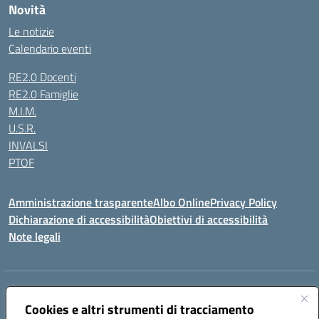
Novità
Le notizie
Calendario eventi
RE2.0 Docenti
RE2.0 Famiglie
M.I.M.
U.S.R.
INVALSI
PTOF
Amministrazione trasparente
Albo Online
Privacy Policy
Dichiarazione di accessibilità
Obiettivi di accessibilità
Note legali
Indirizzo:
Via Ugo Foscolo s.n.c. - 91015 Custonaci (TP)
Centralino:
Cookies e altri strumenti di tracciamento
09231872080
Email:
tpic80900q@istruzione.it