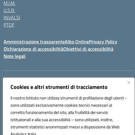
M.I.M.
U.S.R.
INVALSI
PTOF
Amministrazione trasparente
Albo Online
Privacy Policy
Dichiarazione di accessibilità
Obiettivi di accessibilità
Note legali
Indirizzo:
Via Ugo Foscolo s.n.c. - 91015 Custonaci (TP)
Centralino:
Cookies e altri strumenti di tracciamento
09231872080
Email:
tpic80900q@istruzione.it
Posta elettronica certificata (PEC):
tpic80900q@pec.istruzione.it
Il nostro Istituto non utilizza strumenti di profilazione degli utenti -
Codice fiscale: 80006340816
sono utilizzati esclusivamente cookies tecnici necessari al
Codice meccanografico:
TPIC80900Q
corretto funzionamento del sito, alla fruibilità dei servizi
Codice unico di fatturazione (CUF): UF4ZXT
istituzionali e alla sua accessibilità – sono utilizzati, inoltre,
strumenti statistici anonimizzati messi a disposizione da Web
Analytics Italia.