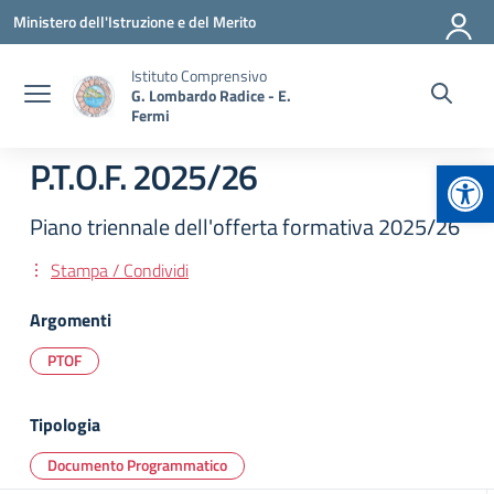
Vai ai contenuti
Vai al menu di navigazione
Vai al footer
Ministero dell'Istruzione e del Merito
Istituto Comprensivo
G. Lombardo Radice - E.
Fermi
Apr
P.T.O.F. 2025/26
Piano triennale dell'offerta formativa 2025/26
Stampa / Condividi
Argomenti
PTOF
Tipologia
Documento Programmatico