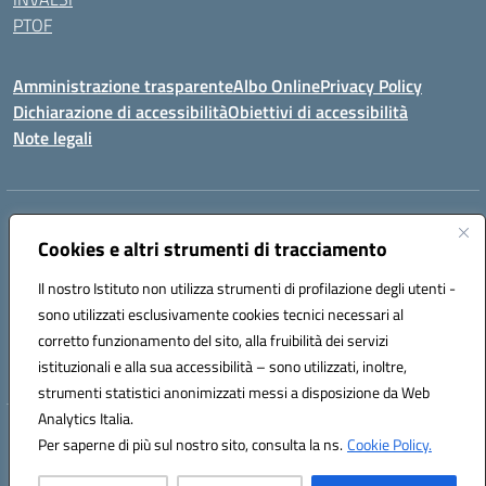
PTOF
Amministrazione trasparente
Albo Online
Privacy Policy
Dichiarazione di accessibilità
Obiettivi di accessibilità
Note legali
Indirizzo:
Via Ugo Foscolo s.n.c. - 91015 Custonaci (TP)
Centralino:
Cookies e altri strumenti di tracciamento
09231872080
Email:
tpic80900q@istruzione.it
Posta elettronica certificata (PEC):
tpic80900q@pec.istruzione.it
Il nostro Istituto non utilizza strumenti di profilazione degli utenti -
Codice fiscale: 80006340816
sono utilizzati esclusivamente cookies tecnici necessari al
Codice meccanografico:
TPIC80900Q
corretto funzionamento del sito, alla fruibilità dei servizi
Codice unico di fatturazione (CUF): UF4ZXT
istituzionali e alla sua accessibilità – sono utilizzati, inoltre,
strumenti statistici anonimizzati messi a disposizione da Web
Analytics Italia.
Hosting & Powered by 3D Solution S.r.l.
Per saperne di più sul nostro sito, consulta la ns.
Cookie Policy.
Concept & Design by Designers Italia