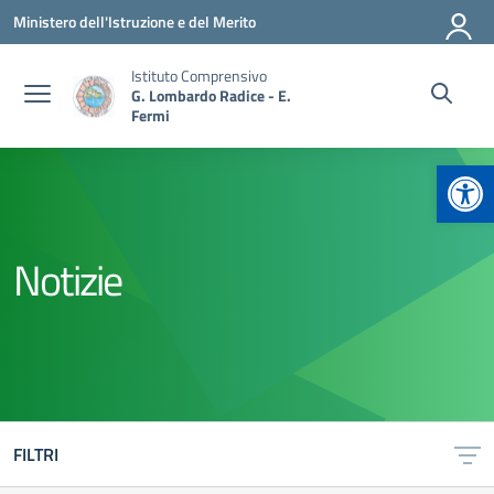
Vai ai contenuti
Vai al menu di navigazione
Vai al footer
Ministero dell'Istruzione e del Merito
Istituto Comprensivo
G. Lombardo Radice - E.
Fermi
Apr
Notizie
FILTRI