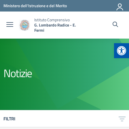
Vai ai contenuti
Vai al menu di navigazione
Vai al footer
Ministero dell'Istruzione e del Merito
Istituto Comprensivo
G. Lombardo Radice - E.
Fermi
Apr
Notizie
FILTRI