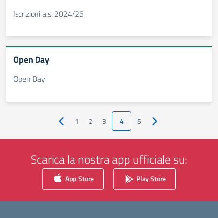
Iscrizioni a.s. 2024/25
Open Day
Open Day
1
2
3
4
5
Pagina precedente
Pagina successiva
Scarica la nostra app ufficiale su:
App Store
Play Store