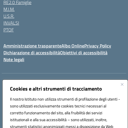
RE2.0 Famiglie
M.I.M.
U.S.R.
INVALSI
PTOF
Amministrazione trasparente
Albo Online
Privacy Policy
Dichiarazione di accessibilità
Obiettivi di accessibilità
Note legali
Indirizzo:
Via Ugo Foscolo s.n.c. - 91015 Custonaci (TP)
Centralino:
Cookies e altri strumenti di tracciamento
09231872080
Email:
tpic80900q@istruzione.it
Posta elettronica certificata (PEC):
tpic80900q@pec.istruzione.it
Il nostro Istituto non utilizza strumenti di profilazione degli utenti -
Codice fiscale: 80006340816
sono utilizzati esclusivamente cookies tecnici necessari al
Codice meccanografico:
TPIC80900Q
corretto funzionamento del sito, alla fruibilità dei servizi
Codice unico di fatturazione (CUF): UF4ZXT
istituzionali e alla sua accessibilità – sono utilizzati, inoltre,
strumenti statistici anonimizzati messi a disposizione da Web