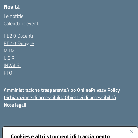
Novità
Le notizie
Calendario eventi
RE2.0 Docenti
RE2.0 Famiglie
M.I.M.
U.S.R.
INVALSI
PTOF
Amministrazione trasparente
Albo Online
Privacy Policy
Dichiarazione di accessibilità
Obiettivi di accessibilità
Note legali
Indirizzo:
Via Ugo Foscolo s.n.c. - 91015 Custonaci (TP)
Centralino:
Cookies e altri strumenti di tracciamento
09231872080
Email:
tpic80900q@istruzione.it