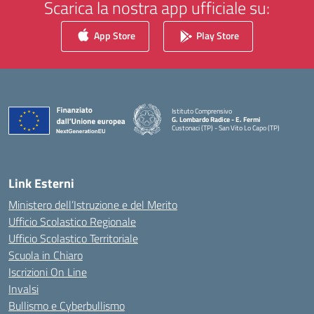
Scarica la nostra app ufficiale su:
App Store
Play Store
Istituto Comprensivo
G. Lombardo Radice - E. Fermi
Custonaci (TP) - San Vito Lo Capo (TP)
— Visita la pagina iniziale della scuola
Link Esterni
Ministero dell’Istruzione e del Merito
Ufficio Scolastico Regionale
Ufficio Scolastico Territoriale
Scuola in Chiaro
Iscrizioni On Line
Invalsi
Bullismo e Cyberbullismo