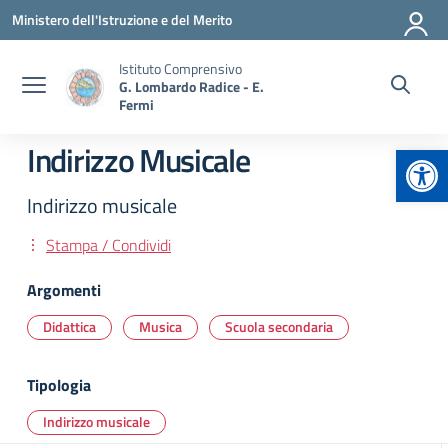
Vai ai contenuti
Vai al menu di navigazione
Vai al footer
Ministero dell'Istruzione e del Merito
Istituto Comprensivo
G. Lombardo Radice - E.
Fermi
Apr
Indirizzo Musicale
Indirizzo musicale
Stampa / Condividi
Argomenti
Didattica
Musica
Scuola secondaria
Tipologia
Indirizzo musicale